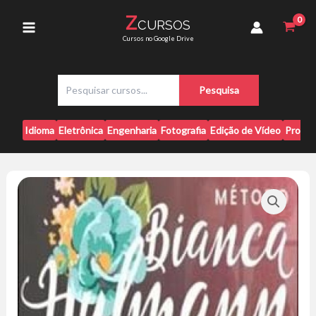
Ir
quantidade
Z
CURSOS
para
Main
Cursos no Google Drive
o
conteúdo
Menu
P
Pesquisa
e
s
q
Idioma
Eletrônica
Engenharia
Fotografia
Edição de Vídeo
Progr
u
i
s
a
r