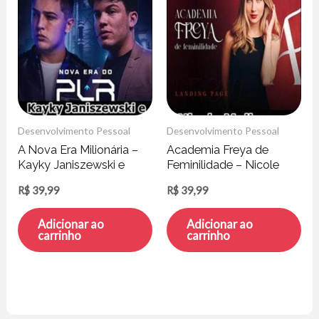
Desenvolvimento Pessoal
Desenvolvimento Pessoal
A Nova Era Milionária –
Academia Freya de
Kayky Janiszewski e
Feminilidade – Nicole
Hytallo Soares
Mallmann
R$
39,99
R$
39,99
Adicionar ao
Adicionar ao
carrinho
carrinho