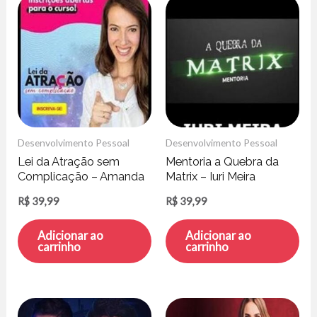
Desenvolvimento Pessoal
Desenvolvimento Pessoal
Lei da Atração sem
Mentoria a Quebra da
Complicação – Amanda
Matrix – Iuri Meira
Schultz
R$
39,99
R$
39,99
Adicionar ao
Adicionar ao
carrinho
carrinho