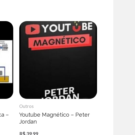
Outros
ca –
Youtube Magnético – Peter
Jordan
R$
39,99