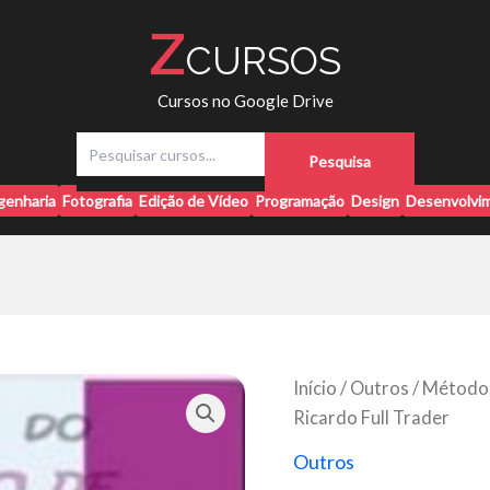
Z
CURSOS
Cursos no Google Drive
P
Pesquisa
e
s
genharia
Fotografia
Edição de Vídeo
Programação
Design
Desenvolvim
q
u
i
s
a
r
Início
/
Outros
/ Método 
Ricardo Full Trader
Outros