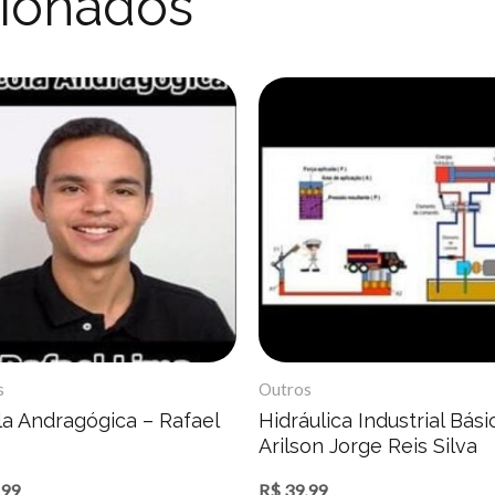
cionados
s
Outros
la Andragógica – Rafael
Hidráulica Industrial Bási
Arilson Jorge Reis Silva
,99
R$
39,99