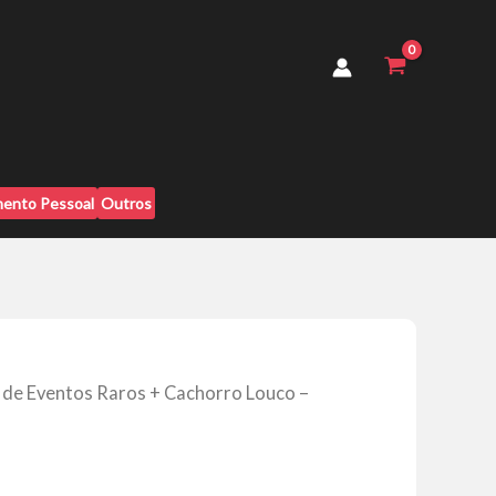
Raros
+
Cachorro
Louco
-
Ricardo
Full
Trader
quantidade
ento Pessoal
Outros
de Eventos Raros + Cachorro Louco –