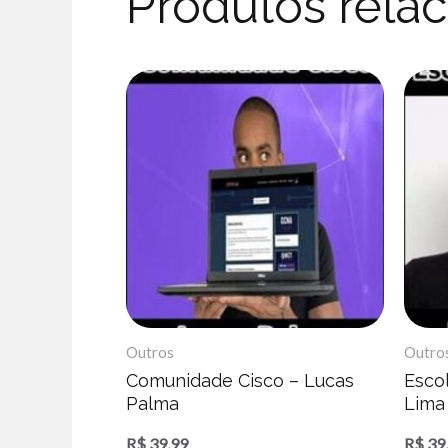
Produtos rela
Outros
Outro
Comunidade Cisco – Lucas
Esco
Palma
Lima
R$
39,99
R$
39