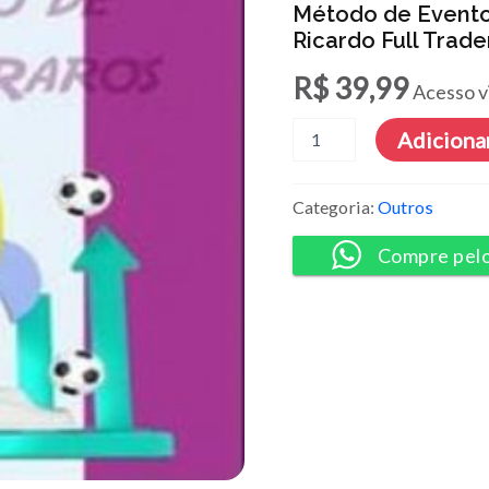
Método de Evento
Ricardo Full Trade
R$
39,99
Acesso v
Método
Adicionar
de
Eventos
Raros
Categoria:
Outros
+
Cachorro
Compre pel
Louco
-
Ricardo
Full
Trader
quantidade