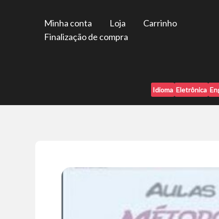
Ir
para
Minha conta
Loja
Carrinho
o
Finalização de compra
conteúdo
Idioma
Eletrônica
En