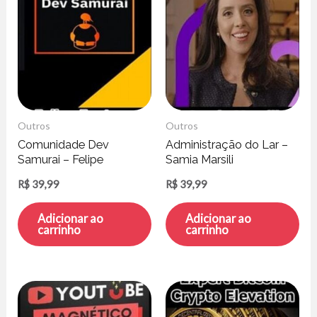
Outros
Outros
Comunidade Dev
Administração do Lar –
Samurai – Felipe
Samia Marsili
Fontoura
R$
39,99
R$
39,99
Adicionar ao
Adicionar ao
carrinho
carrinho