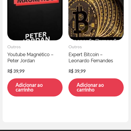
Outros
Outros
Youtube Magnético –
Expert Bitcoin –
Peter Jordan
Leonardo Fernandes
R$
39,99
R$
39,99
Adicionar ao
Adicionar ao
carrinho
carrinho