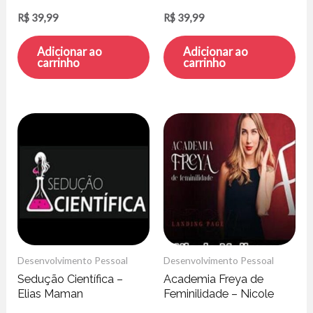
Battisti
R$
39,99
R$
39,99
Adicionar ao
Adicionar ao
carrinho
carrinho
Desenvolvimento Pessoal
Desenvolvimento Pessoal
Sedução Cientí­fica –
Academia Freya de
Elias Maman
Feminilidade – Nicole
Mallmann