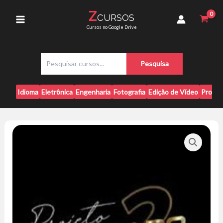
Ir
-
Z
CURSOS
para
Shirleyson
Main
Cursos no Google Drive
Kaisser
o
quantidade
conteúdo
Menu
P
Pesquisa
e
s
q
Idioma
Eletrônica
Engenharia
Fotografia
Edição de Vídeo
Progr
u
i
s
a
r