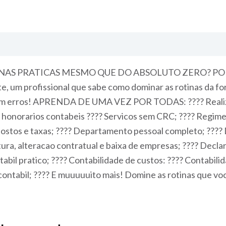
INAS PRATICAS MESMO QUE DO ABSOLUTO ZERO? 
, um profissional que sabe como dominar as rotinas da f
e sem erros! APRENDA DE UMA VEZ POR TODAS: ???? Realiz
 honorarios contabeis ???? Servicos sem CRC; ???? Regimes 
mpostos e taxas; ???? Departamento pessoal completo; ???
ra, alteracao contratual e baixa de empresas; ???? Declara
tabil pratico; ???? Contabilidade de custos: ???? Contabi
 contabil; ???? E muuuuuito mais! Domine as rotinas que vo