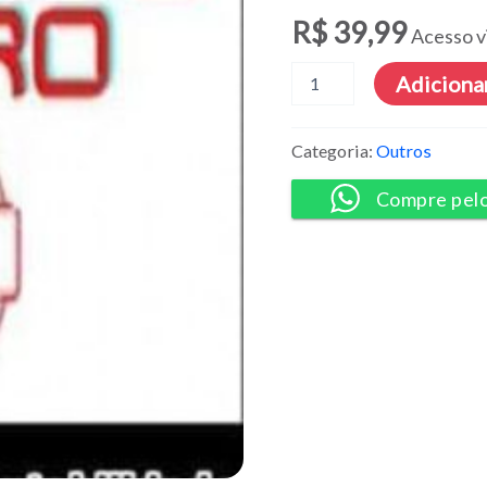
R$
39,99
Acesso v
Método
Adicionar
RARO
3.0
-
Categoria:
Outros
Dominando
a
Compre pel
Contabilidade
quantidade