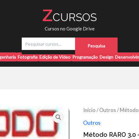
Z
CURSOS
Cursos no Google Drive
P
Pesquisa
e
s
genharia
Fotografia
Edição de Vídeo
Programação
Design
Desenvolvim
q
u
i
s
a
r
Início
/
Outros
/ Método 
Outros
Método RARO 3.0 