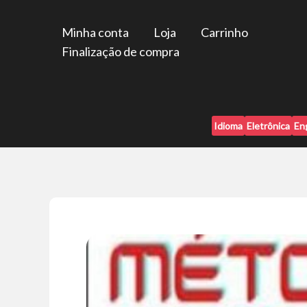
Ir
para
Minha conta
Loja
Carrinho
o
Finalização de compra
conteúdo
Idioma
Eletrônica
En