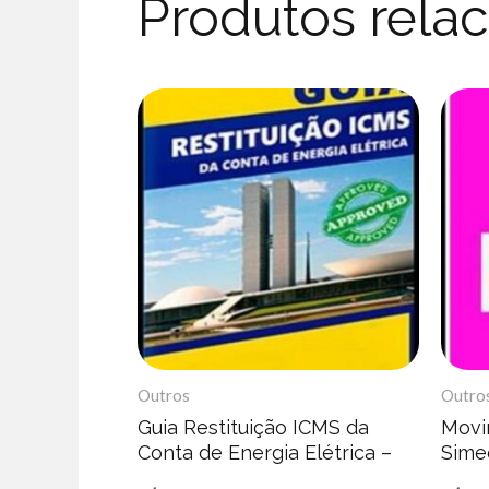
Produtos rela
Outros
Outro
Guia Restituição ICMS da
Movi
Conta de Energia Elétrica –
Sime
Henrique Peratto