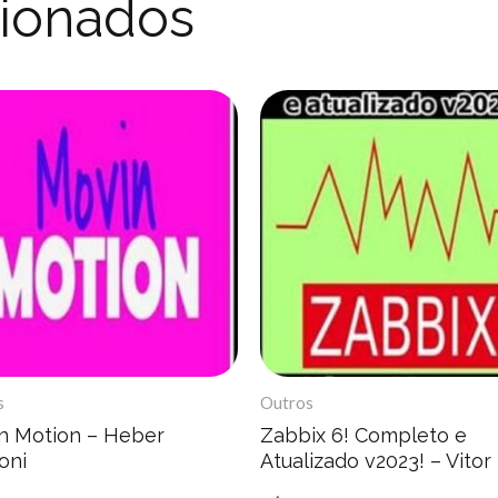
cionados
s
Outros
n Motion – Heber
Zabbix 6! Completo e
oni
Atualizado v2023! – Vitor
Mazuco