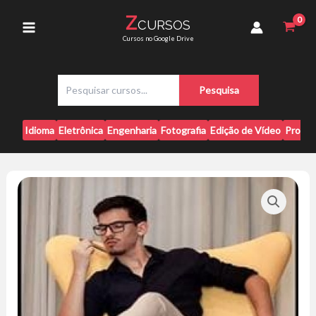
Ir
Aéreas
Z
CURSOS
para
-
Main
Cursos no Google Drive
Lucas
o
Cardoso
conteúdo
Menu
quantidade
P
Pesquisa
e
s
q
Idioma
Eletrônica
Engenharia
Fotografia
Edição de Vídeo
Progr
u
i
s
a
r