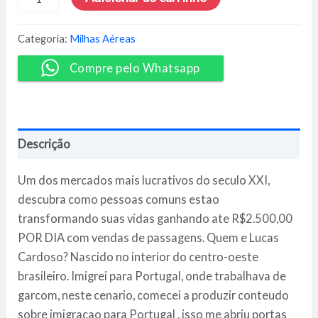
com
Passagem
Aéreas
Categoria:
Milhas Aéreas
-
Lucas
Compre pelo Whatsapp
Cardoso
quantidade
Descrição
Um dos mercados mais lucrativos do seculo XXI,
descubra como pessoas comuns estao
transformando suas vidas ganhando ate R$2.500,00
POR DIA com vendas de passagens. Quem e Lucas
Cardoso? Nascido no interior do centro-oeste
brasileiro. Imigrei para Portugal, onde trabalhava de
garcom, neste cenario, comecei a produzir conteudo
sobre imigracao para Portugal . isso me abriu portas