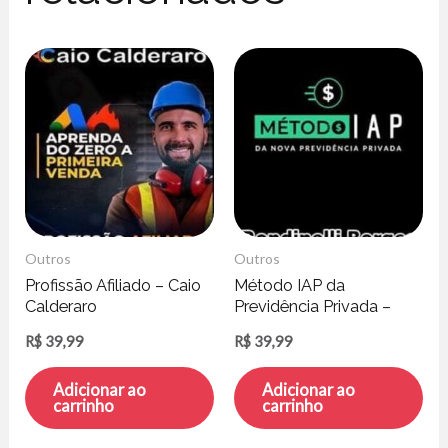
Outros
Outros
Profissão Afiliado – Caio
Método IAP da
Calderaro
Previdência Privada –
Rondinelli Borges
R$
39,99
R$
39,99
Adicionar ao
Adicionar ao
carrinho
carrinho