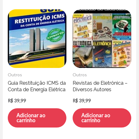
Outros
Outros
Guia Restituição ICMS da
Revistas de Eletrônica –
Conta de Energia Elétrica
Diversos Autores
– Henrique Peratto
R$
39,99
R$
39,99
Adicionar ao
Adicionar ao
carrinho
carrinho