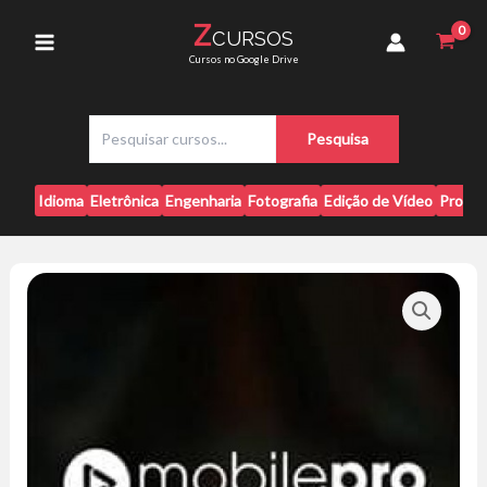
Ir
Luiz
Z
CURSOS
para
Main
Main
Cursos no Google Drive
quantidade
o
conteúdo
Menu
P
Pesquisa
e
s
q
Idioma
Eletrônica
Engenharia
Fotografia
Edição de Vídeo
Progr
u
i
s
a
r