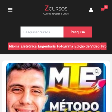
Ir
Tráfego
Z
CURSOS
para
de
Main
Cursos no Google Drive
Elite
o
-
conteúdo
Menu
Thiago
P
Boeira
Pesquisa
e
quantidade
s
q
Idioma
Eletrônica
Engenharia
Fotografia
Edição de Vídeo
Progr
u
i
s
a
r