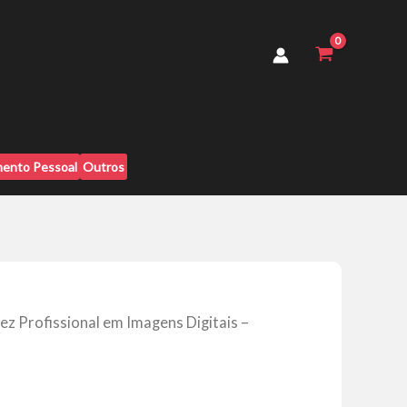
Imagens
Digitais
-
Marcelo
Rigotti
quantidade
ento Pessoal
Outros
dez Profissional em Imagens Digitais –