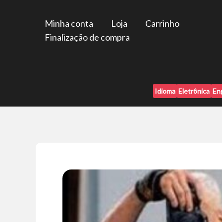
Ir
para
Minha conta
Loja
Carrinho
o
Finalização de compra
conteúdo
Idioma
Eletrônica
En