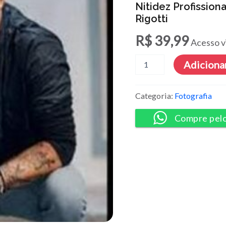
Nitidez Profission
Rigotti
R$
39,99
Acesso v
Nitidez
Adicionar
Profissional
em
Imagens
Categoria:
Fotografia
Digitais
-
Compre pel
Marcelo
Rigotti
quantidade