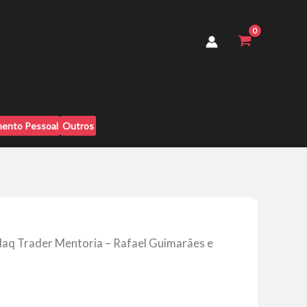
Mentoria
-
Rafael
Guimarães
e
Nelson
Eli
Prado
quantidade
ento Pessoal
Outros
aq Trader Mentoria – Rafael Guimarães e