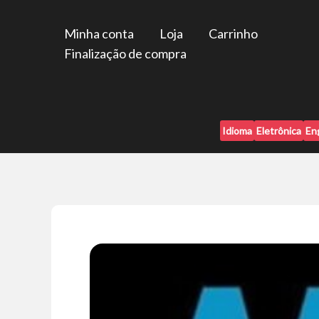
Ir
para
Minha conta
Loja
Carrinho
o
Finalização de compra
conteúdo
Idioma
Eletrônica
En