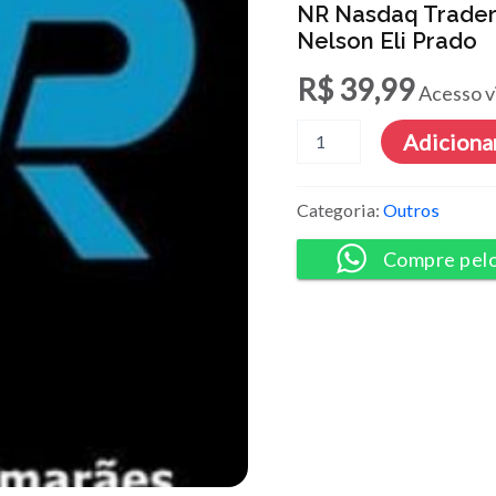
NR Nasdaq Trader
Nelson Eli Prado
R$
39,99
Acesso v
NR
Adicionar
Nasdaq
Trader
Mentoria
Categoria:
Outros
-
Rafael
Compre pel
Guimarães
e
Nelson
Eli
Prado
quantidade