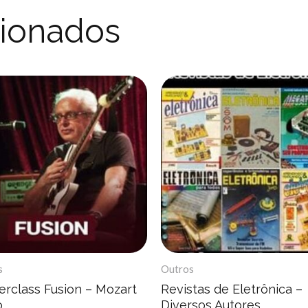
cionados
s
Outros
erclass Fusion – Mozart
Revistas de Eletrônica –
o
Diversos Autores