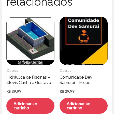
relacionados
Outros
Outros
Hidráulica de Piscinas –
Comunidade Dev
Clóvis Cunha e Gustavo
Samurai – Felipe
Rodrigues
Fontoura
R$
39,99
R$
39,99
Adicionar ao
Adicionar ao
carrinho
carrinho