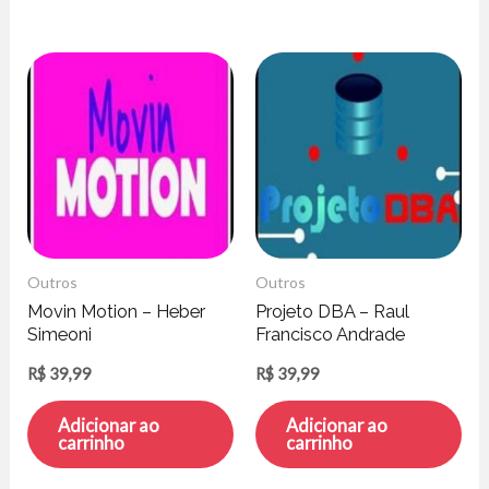
Outros
Outros
Movin Motion – Heber
Projeto DBA – Raul
Simeoni
Francisco Andrade
R$
39,99
R$
39,99
Adicionar ao
Adicionar ao
carrinho
carrinho