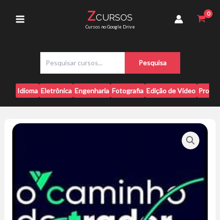
Ir
Trader
Z
CURSOS
para
Consistente
Main
Cursos no Google Drive
-
o
Fábio
conteúdo
Menu
Figueiredo
P
quantidade
Pesquisa
e
s
q
Idioma
Eletrônica
Engenharia
Fotografia
Edição de Vídeo
Progr
u
i
s
a
r