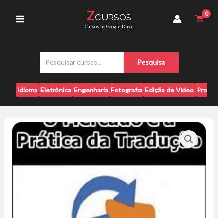
Ir
a
Z
CURSOS
para
Prática
Main
Cursos no Google Drive
da
o
Tradução
conteúdo
Menu
-
P
Vítor
Pesquisa
e
Bernardes
s
quantidade
q
Idioma
Eletrônica
Engenharia
Fotografia
Edição de Vídeo
Progr
u
i
s
a
r