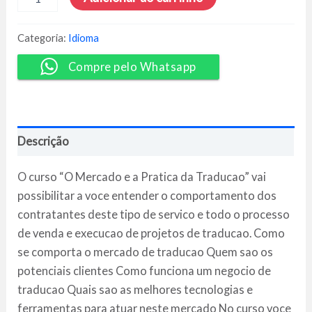
Mercado
e
a
Categoria:
Idioma
Prática
da
Compre pelo Whatsapp
Tradução
-
Vítor
Bernardes
quantidade
Descrição
O curso “O Mercado e a Pratica da Traducao” vai
possibilitar a voce entender o comportamento dos
contratantes deste tipo de servico e todo o processo
de venda e execucao de projetos de traducao. Como
se comporta o mercado de traducao Quem sao os
potenciais clientes Como funciona um negocio de
traducao Quais sao as melhores tecnologias e
ferramentas para atuar neste mercado No curso voce