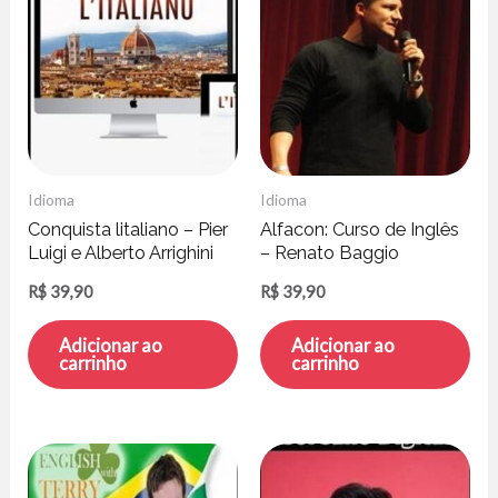
Idioma
Idioma
Conquista litaliano – Pier
Alfacon: Curso de Inglês
Luigi e Alberto Arrighini
– Renato Baggio
R$
39,90
R$
39,90
Adicionar ao
Adicionar ao
carrinho
carrinho