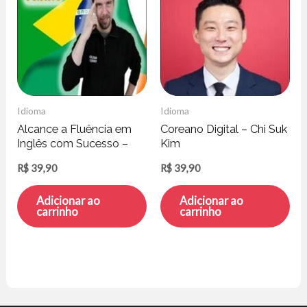
Idioma
Idioma
Alcance a Fluência em
Coreano Digital – Chi Suk
Inglês com Sucesso –
Kim
Terry Mc Gonigle
R$
39,90
R$
39,90
Adicionar ao
Adicionar ao
carrinho
carrinho