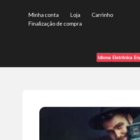
Ir
para
Minha conta
Loja
Carrinho
o
Finalização de compra
conteúdo
Idioma
Eletrônica
En