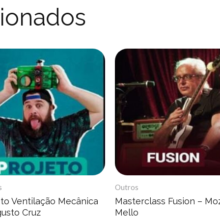
cionados
s
Outros
eto Ventilação Mecânica
Masterclass Fusion – Mo
gusto Cruz
Mello