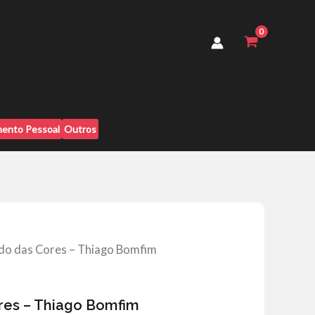
Cores
-
Thiago
Bomfim
quantidade
ento Pessoal
Outros
do das Cores – Thiago Bomfim
res – Thiago Bomfim