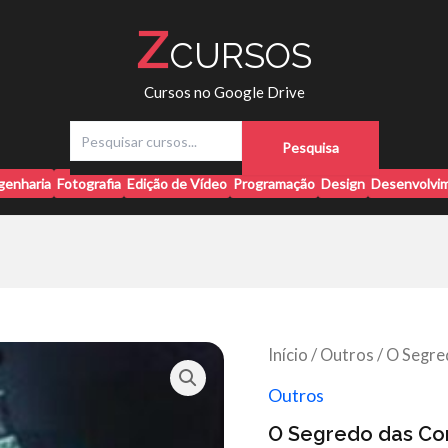
Z
CURSOS
Cursos no Google Drive
P
Pesquisa
e
s
genharia
Fotografia
Edição de Vídeo
Programação
Design
Desenvolvim
q
u
i
s
a
r
Início
/
Outros
/ O Segre
Outros
O Segredo das Co