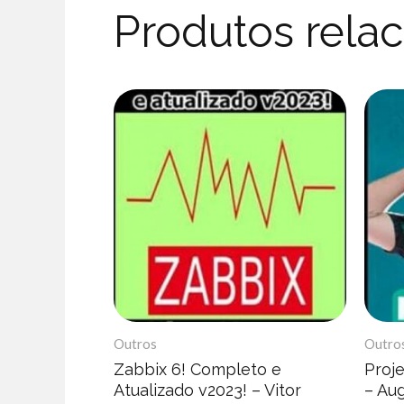
Produtos rela
Outros
Outro
Zabbix 6! Completo e
Proj
Atualizado v2023! – Vitor
– Au