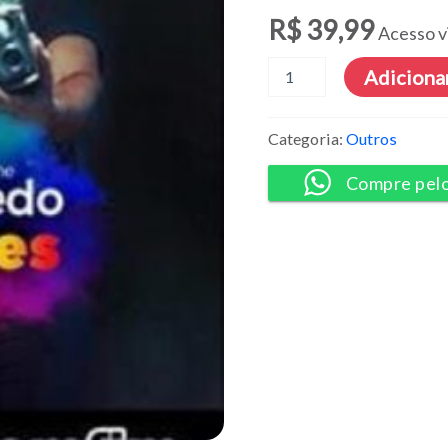
R$
39,99
Acesso v
O
Adicionar
Segredo
das
Cores
Categoria:
Outros
-
Thiago
Compre pel
Bomfim
quantidade