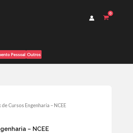
Engenharia
-
NCEE
quantidade
ento Pessoal
Outros
k de Cursos Engenharia – NCEE
ngenharia – NCEE