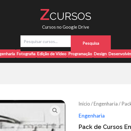
Z
CURSOS
Cursos no Google Drive
P
Pesquisa
e
s
genharia
Fotografia
Edição de Vídeo
Programação
Design
Desenvolvim
q
u
i
s
a
r
Início
/
Engenharia
/ Pac
Engenharia
Pack de Cursos E