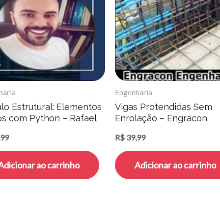
haria
Engenharia
lo Estrutural: Elementos
Vigas Protendidas Sem
tos com Python – Rafael
Enrolação – Engracon
ra da Silva
Engenharia
,99
R$
39,99
Adicionar ao carrinho
Adicionar ao carrinho