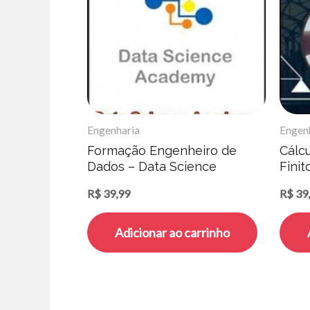
Engenharia
Engen
Formação Engenheiro de
Cálcu
Dados – Data Science
Fini
Academy
Perei
R$
39,99
R$
39
Adicionar ao carrinho