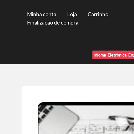
Ir
para
Minha conta
Loja
Carrinho
o
Finalização de compra
conteúdo
Idioma
Eletrônica
En