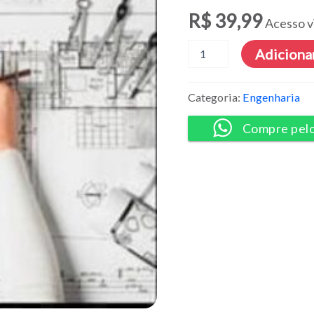
R$
39,99
Acesso v
Pack
Adicionar
de
Cursos
Engenharia
Categoria:
Engenharia
-
NCEE
Compre pel
quantidade