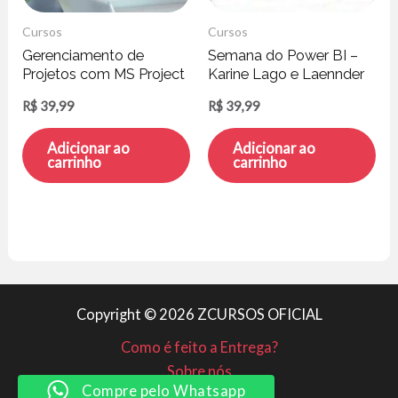
Cursos
Cursos
Gerenciamento de
Semana do Power BI –
Projetos com MS Project
Karine Lago e Laennder
– IFCON
Alves
R$
39,99
R$
39,99
Adicionar ao
Adicionar ao
carrinho
carrinho
Copyright © 2026 ZCURSOS OFICIAL
Como é feito a Entrega?
Sobre nós
Compre pelo Whatsapp
Minha conta