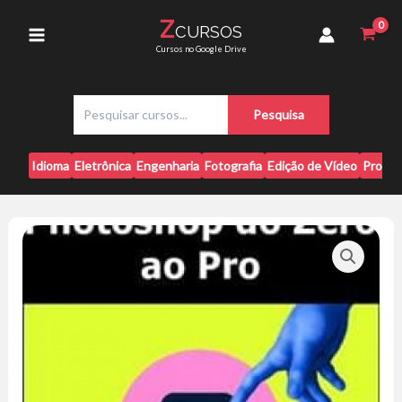
Ir
ao
Z
CURSOS
para
Pro
Main
Cursos no Google Drive
-
o
EBAC
conteúdo
Menu
quantidade
P
Pesquisa
e
s
q
Idioma
Eletrônica
Engenharia
Fotografia
Edição de Vídeo
Progr
u
i
s
a
r