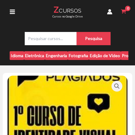
Ir
Visual
Z
CURSOS
para
-
Main
Cursos no Google Drive
Guido
o
Silva
conteúdo
Menu
quantidade
P
Pesquisa
e
s
q
Idioma
Eletrônica
Engenharia
Fotografia
Edição de Vídeo
Progr
u
i
s
a
r