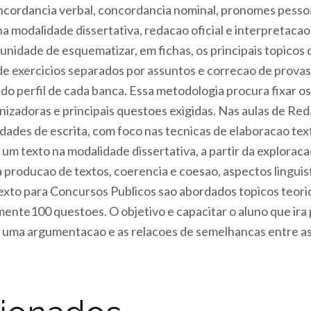
oncordancia verbal, concordancia nominal, pronomes pesso
a modalidade dissertativa, redacao oficial e interpretaca
tunidade de esquematizar, em fichas, os principais topicos
de exercicios separados por assuntos e correcao de provas,
 do perfil de cada banca. Essa metodologia procura fixar o
zadoras e principais questoes exigidas. Nas aulas de Red
idades de escrita, com foco nas tecnicas de elaboracao tex
um texto na modalidade dissertativa, a partir da exploraca
 a producao de textos, coerencia e coesao, aspectos linguis
exto para Concursos Publicos sao abordados topicos teoric
nte100 questoes. O objetivo e capacitar o aluno que ira p
 uma argumentacao e as relacoes de semelhancas entre as 