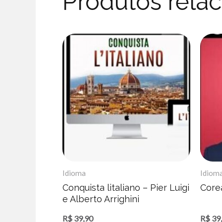
Produtos rela
Idioma
Idiom
Conquista litaliano – Pier Luigi
Corea
e Alberto Arrighini
R$
39,90
R$
39