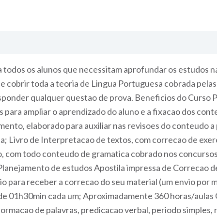
dos os alunos que necessitam aprofundar os estudos na d
 e cobrir toda a teoria de Lingua Portuguesa cobrada pelas
a responder qualquer questao de prova. Beneficios do Cur
 para ampliar o aprendizado do aluno e a fixacao dos cont
ento, elaborado para auxiliar nas revisoes do conteudo a p
ita; Livro de Interpretacao de textos, com correcao de exe
, com todo conteudo de gramatica cobrado nos concursos p
Planejamento de estudos Apostila impressa de Correcao de
vio para receber a correcao do seu material (um envio po
e 01h30min cada um; Aproximadamente 360 horas/aulas O
formacao de palavras, predicacao verbal, periodo simples, 