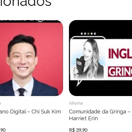
cionados
a
Idioma
no Digital – Chi Suk Kim
Comunidade da Gringa –
Harriet Erin
,90
R$
39,90