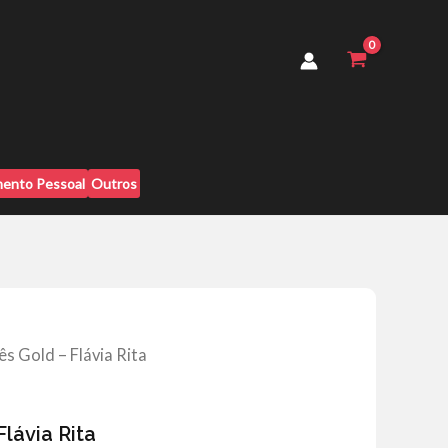
Flávia
Rita
quantidade
ento Pessoal
Outros
s Gold – Flávia Rita
lávia Rita