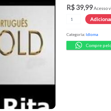
R$
39,99
Acesso v
Português
Adicionar
Gold
-
Flávia
Categoria:
Idioma
Rita
quantidade
Compre pel