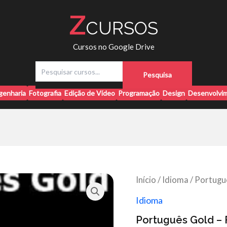
Z
CURSOS
Cursos no Google Drive
P
Pesquisa
e
s
genharia
Fotografia
Edição de Vídeo
Programação
Design
Desenvolvim
q
u
i
s
a
r
Início
/
Idioma
/ Portuguê
Idioma
Português Gold – F