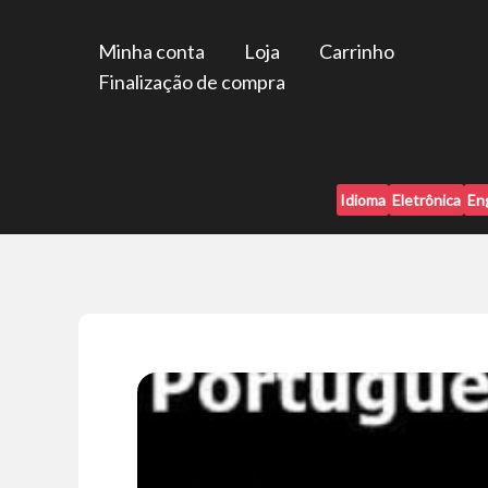
Ir
para
Minha conta
Loja
Carrinho
o
Finalização de compra
conteúdo
Idioma
Eletrônica
En