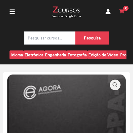
Ir
10
Z
CURSOS
para
-
Main
Cursos no Google Drive
Agora
o
Treinamentos
conteúdo
Menu
quantidade
P
Pesquisa
e
s
q
Idioma
Eletrônica
Engenharia
Fotografia
Edição de Vídeo
Progr
u
i
s
a
r