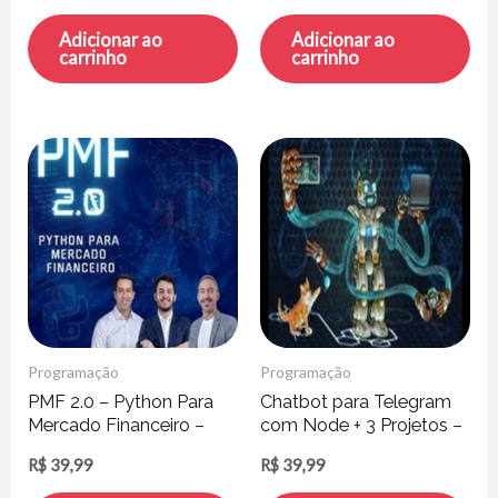
Adicionar ao
Adicionar ao
carrinho
carrinho
Programação
Programação
PMF 2.0 – Python Para
Chatbot para Telegram
Mercado Financeiro –
com Node + 3 Projetos –
Trading com Dados
Leonardo Moura Leitão
R$
39,99
R$
39,99