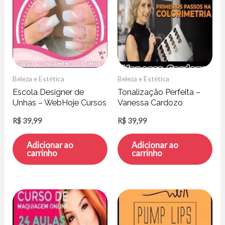
Beleza e Estética
Beleza e Estética
Escola Designer de
Tonalização Perfeita –
Unhas – WebHoje Cursos
Vanessa Cardozo
Online
R$
39,99
R$
39,99
Adicionar ao
Adicionar ao
carrinho
carrinho