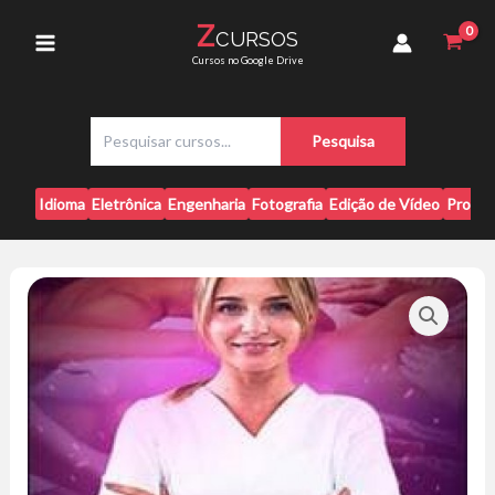
Ir
2.0
Z
CURSOS
para
-
Main
Cursos no Google Drive
Instituto
o
Experience
conteúdo
Menu
quantidade
P
Pesquisa
e
s
q
Idioma
Eletrônica
Engenharia
Fotografia
Edição de Vídeo
Progr
u
i
s
a
r