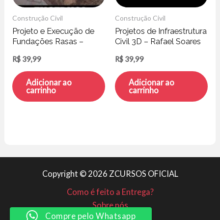
Construção Civil
Construção Civil
Projeto e Execução de
Projetos de Infraestrutura
Fundações Rasas –
Civil 3D – Rafael Soares
ENGEDUCA
R$
39,99
R$
39,99
Adicionar ao
Adicionar ao
carrinho
carrinho
Copyright © 2026 ZCURSOS OFICIAL
Como é feito a Entrega?
Sobre nós
Compre pelo Whatsapp
Minha conta