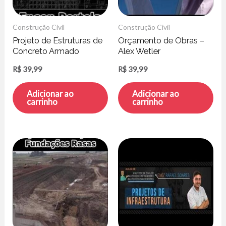
Construção Civil
Construção Civil
Projeto de Estruturas de
Orçamento de Obras –
Concreto Armado
Alex Wetler
Utilizando TQS – Enson
R$
39,99
R$
39,99
Portela
Adicionar ao
Adicionar ao
carrinho
carrinho