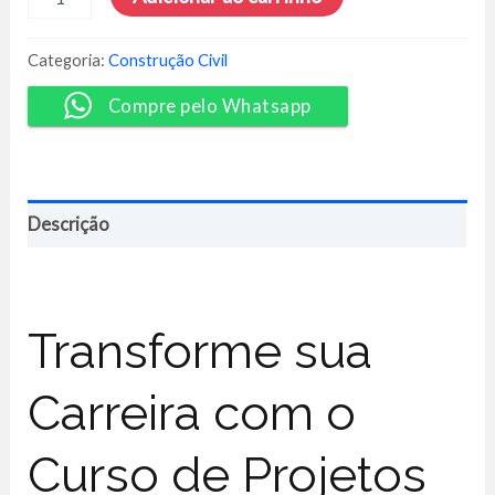
Estrutural
de
Edifícios
Categoria:
Construção Civil
sem
Uso
Compre pelo Whatsapp
de
Software
Comercial
-
Winston
Descrição
Zumaeta
quantidade
Transforme sua
Carreira com o
Curso de Projetos