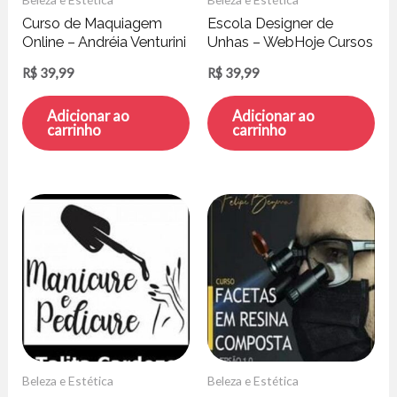
Curso de Maquiagem
Escola Designer de
Online – Andréia Venturini
Unhas – WebHoje Cursos
Online
R$
39,99
R$
39,99
Adicionar ao
Adicionar ao
carrinho
carrinho
Beleza e Estética
Beleza e Estética