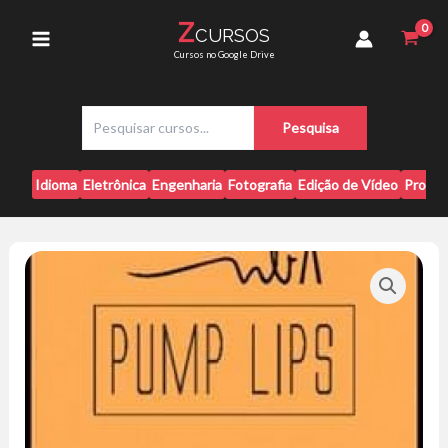
Ir
Natalia
Z
CURSOS
para
Martins
Main
Cursos no Google Drive
quantidade
o
conteúdo
Menu
P
Pesquisa
e
s
q
Idioma
Eletrônica
Engenharia
Fotografia
Edição de Vídeo
Progr
u
i
s
a
r