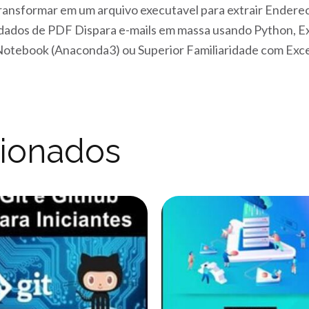
 transformar em um arquivo executavel para extrair Endere
r dados de PDF Dispara e-mails em massa usando Python, 
r Notebook (Anaconda3) ou Superior Familiaridade com Ex
cionados