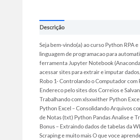
Descrição
Seja bem-vindo(a) ao curso Python RPA e
linguagem de programacao para automatiza
ferramenta Jupyter Notebook (Anaconda3)
acessar sites para extrair e imputar dado
Robo 1- Controlando o Computador com Py
Endereco pelo sites dos Correios e Salv
Trabalhando com xlsxwither Python Exce
Python Excel – Consolidando Arquivos c
de Notas (txt) Python Pandas Analise e
Bonus – Extraindo dados de tabelas da W
Scraping e muito mais O que voce aprende