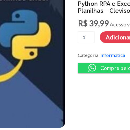
Python RPA e Exc
Planilhas – Clevis
R$
39,99
Acesso v
Python
Adicionar
RPA
e
Excel
Categoria:
Informática
como
Automatizar
Compre pel
Processos
e
Planilhas
-
Clevison
Santos
quantidade