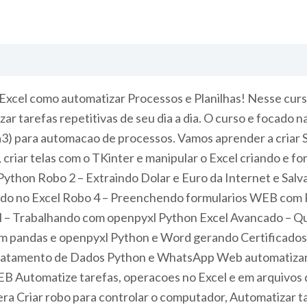
 Excel como automatizar Processos e Planilhas! Nesse cur
r tarefas repetitivas de seu dia a dia. O curso e focado 
 para automacao de processos. Vamos aprender a criar Sc
s, criar telas com o TKinter e manipular o Excel criando e
thon Robo 2 – Extraindo Dolar e Euro da Internet e Salva
ando no Excel Robo 4 – Preenchendo formularios WEB com 
l – Trabalhando com openpyxl Python Excel Avancado – Q
om pandas e openpyxl Python e Word gerando Certificados
 Tratamento de Dados Python e WhatsApp Web automatiza
EB Automatize tarefas, operacoes no Excel e em arquivos 
ra Criar robo para controlar o computador, Automatizar ta