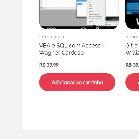
Informática
Inform
VBA e SQL com Access –
Git e
Wagner Cardoso
Willi
Vasc
R$
39,99
R$
39
Adicionar ao carrinho