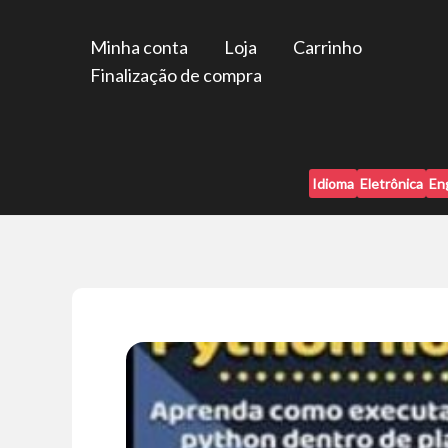
Ir
para
Minha conta
Loja
Carrinho
o
Finalização de compra
conteúdo
Idioma
Eletrônica
En