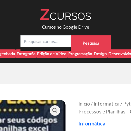
Z
CURSOS
Cursos no Google Drive
P
Pesquisa
e
s
genharia
Fotografia
Edição de Vídeo
Programação
Design
Desenvolvim
q
u
i
s
a
r
Início
/
Informática
/ Py
Processos e Planilhas –
Informática