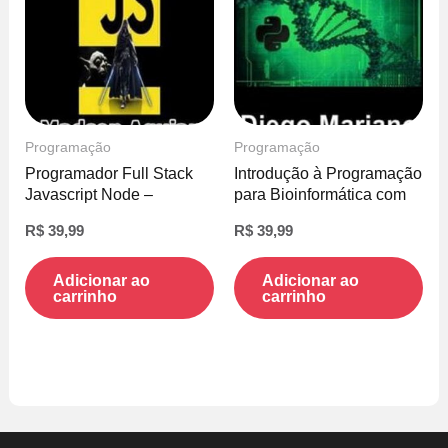
Programação
Programação
Programador Full Stack
Introdução à Programação
Javascript Node –
para Bioinformática com
Madson Aguiar
Python – Diego Mariano
R$
39,99
R$
39,99
Adicionar ao
Adicionar ao
carrinho
carrinho