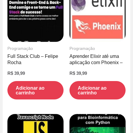
Programação
Programação
Full Stack Club – Felipe
Aprender Elixir até uma
Rocha
aplicação com Phoenix –
Gustavo Oliveira
R$
39,99
R$
39,99
Adicionar ao
Adicionar ao
carrinho
carrinho