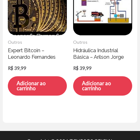
Outros
Outros
Expert Bitcoin –
Hidráulica Industrial
Leonardo Fernandes
Básica – Arilson Jorge
Reis Silva
R$
39,99
R$
39,99
Adicionar ao
Adicionar ao
carrinho
carrinho