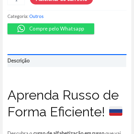
Básico
e
Vocabulário
Categoria:
Outros
para
Turismo
Compre pelo Whatsapp
+
Escrita
em
Letra
Cursiva
Descrição
quantidade
Aprenda Russo de
Forma Eficiente!
Descubra o
curso de alfabetização em russo
que vai