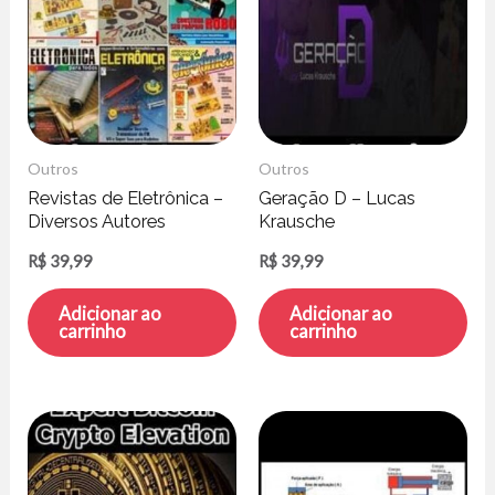
Outros
Outros
Revistas de Eletrônica –
Geração D – Lucas
Diversos Autores
Krausche
R$
39,99
R$
39,99
Adicionar ao
Adicionar ao
carrinho
carrinho