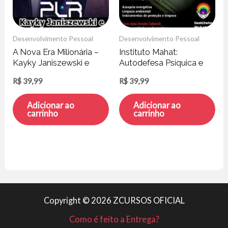
Desenvolvimento Pessoal
Desenvolvimento Pessoal
A Nova Era Milionária –
Instituto Mahat:
Kayky Janiszewski e
Autodefesa Psíquica e
Hytallo Soares
Energética – João
R$
39,99
R$
39,99
Cafarelli
Adicionar ao
Adicionar ao
carrinho
carrinho
Copyright © 2026 ZCURSOS OFICIAL
Como é feito a Entrega?