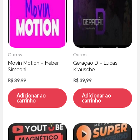
Outros
Outros
Movin Motion – Heber
Geração D – Lucas
Simeoni
Krausche
R$
39,99
R$
39,99
Adicionar ao
Adicionar ao
carrinho
carrinho