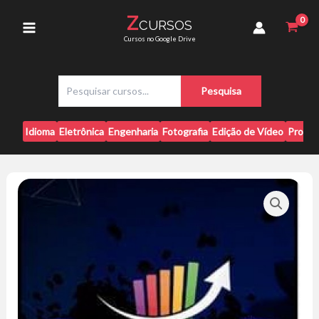
Ir
Joseph
Z
CURSOS
para
Carlos
Main
Cursos no Google Drive
Mondadori
o
quantidade
conteúdo
Menu
P
Pesquisa
e
s
q
Idioma
Eletrônica
Engenharia
Fotografia
Edição de Vídeo
Progr
u
i
s
a
r