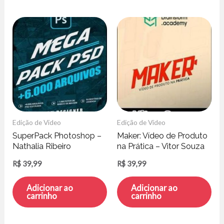
Edição de Vídeo
Edição de Vídeo
SuperPack Photoshop –
Maker: Vídeo de Produto
Nathalia Ribeiro
na Prática – Vitor Souza
R$
39,99
R$
39,99
Adicionar ao
Adicionar ao
carrinho
carrinho