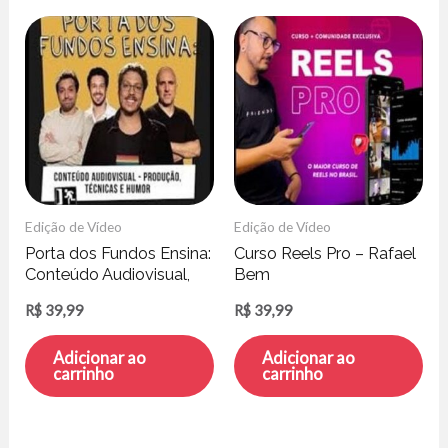
Edição de Vídeo
Edição de Vídeo
Porta dos Fundos Ensina:
Curso Reels Pro – Rafael
Conteúdo Audiovisual,
Bem
Produção, Técnicas e
R$
39,99
R$
39,99
Humor
Adicionar ao
Adicionar ao
carrinho
carrinho