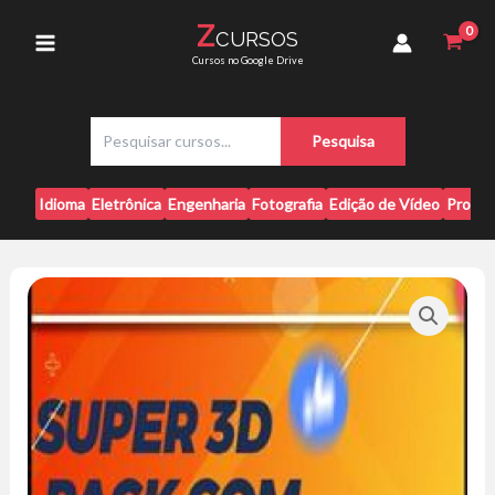
Ir
Artes
Z
CURSOS
para
Editáveis
Main
Cursos no Google Drive
PSD
o
[Pack]
conteúdo
Menu
quantidade
P
Pesquisa
e
s
q
Idioma
Eletrônica
Engenharia
Fotografia
Edição de Vídeo
Progr
u
i
s
a
r