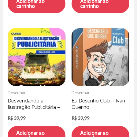
Adicionar ao
Adicionar ao
carrinho
carrinho
Desenhar
Desenhar
Desvendando a
Eu Desenho Club – Ivan
Ilustração Publicitária –
Querino
Doug Lira
R$
39,99
R$
39,99
Adicionar ao
Adicionar ao