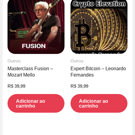
Outros
Outros
Masterclass Fusion –
Expert Bitcoin – Leonardo
Mozart Mello
Fernandes
R$
39,99
R$
39,99
Adicionar ao
Adicionar ao
carrinho
carrinho