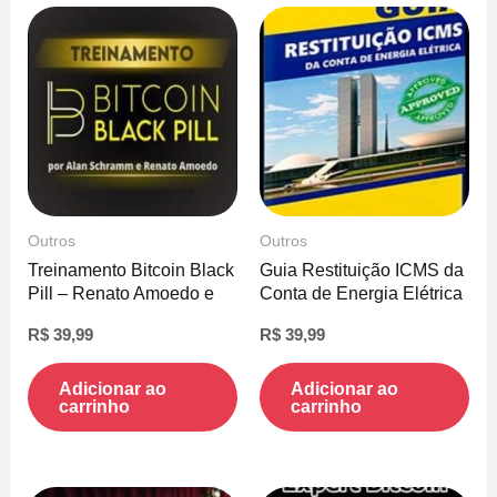
Outros
Outros
Treinamento Bitcoin Black
Guia Restituição ICMS da
Pill – Renato Amoedo e
Conta de Energia Elétrica
Alan Schramm
– Henrique Peratto
R$
39,99
R$
39,99
Adicionar ao
Adicionar ao
carrinho
carrinho