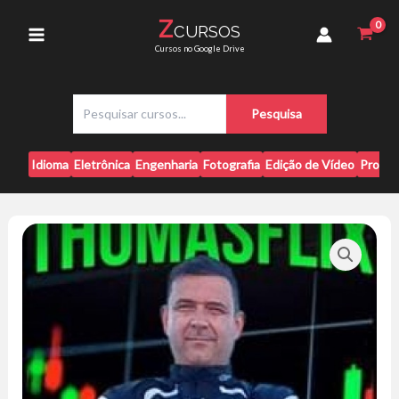
Ir
de
Z
CURSOS
para
Castro
Main
Cursos no Google Drive
quantidade
o
conteúdo
Menu
P
Pesquisa
e
s
q
Idioma
Eletrônica
Engenharia
Fotografia
Edição de Vídeo
Progr
u
i
s
a
r