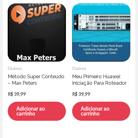
Outros
Outros
Método Super Conteúdo
Meu Primeiro Huawei:
– Max Peters
Iniciação Para Roteador
de Borda – Thales
R$
39,99
R$
39,99
Moisés
Adicionar ao
Adicionar ao
carrinho
carrinho