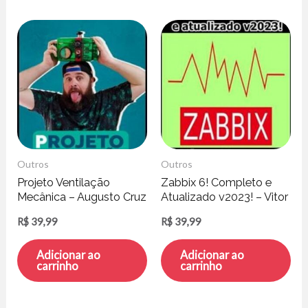
Outros
Outros
Projeto Ventilação
Zabbix 6! Completo e
Mecânica – Augusto Cruz
Atualizado v2023! – Vitor
Mazuco
R$
39,99
R$
39,99
Adicionar ao
Adicionar ao
carrinho
carrinho