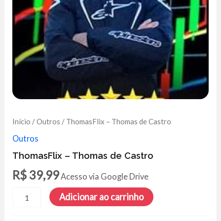
Início
/
Outros
/ ThomasFlix – Thomas de Castro
Outros
ThomasFlix – Thomas de Castro
R$
39,99
Acesso via Google Drive
ThomasFlix
Adicionar ao carrinho
-
Thomas