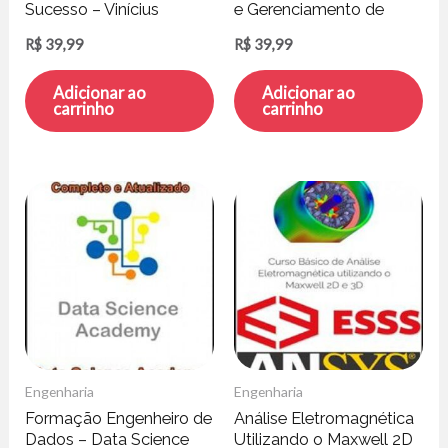
Sucesso – Vinícius
e Gerenciamento de
Santos
Pranchas – Kikuchi
R$
39,99
R$
39,99
Engenharia
Adicionar ao
Adicionar ao
carrinho
carrinho
Engenharia
Engenharia
Formação Engenheiro de
Análise Eletromagnética
Dados – Data Science
Utilizando o Maxwell 2D