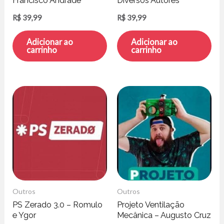
Francisco Andrade
Diversos Autores
R$
39,99
R$
39,99
Adicionar ao
Adicionar ao
carrinho
carrinho
Outros
Outros
PS Zerado 3.0 – Romulo
Projeto Ventilação
e Ygor
Mecânica – Augusto Cruz