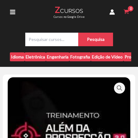
Ir
Prospecção
Z
CURSOS
para
2.0
Main
Cursos no Google Drive
-
o
Caroline
conteúdo
Menu
Almeida
P
quantidade
Pesquisa
e
s
q
Idioma
Eletrônica
Engenharia
Fotografia
Edição de Vídeo
Progr
u
i
s
a
r