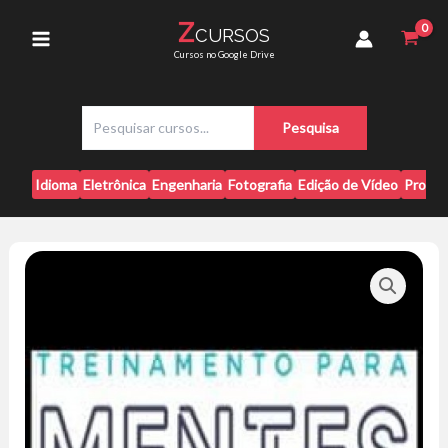
Ir
Ansiosas
Z
CURSOS
para
-
Main
Cursos no Google Drive
Dr.
o
Marco
conteúdo
Menu
Abud
P
quantidade
Pesquisa
e
s
q
Idioma
Eletrônica
Engenharia
Fotografia
Edição de Vídeo
Progr
u
i
s
a
r