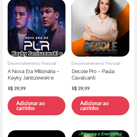
Desenvolvimento Pessoal
Desenvolvimento Pessoal
A Nova Era Milionária –
Decole Pro – Paula
Kayky Janiszewski e
Cavalcanti
Hytallo Soares
R$
39,99
R$
39,99
Adicionar ao
Adicionar ao
carrinho
carrinho