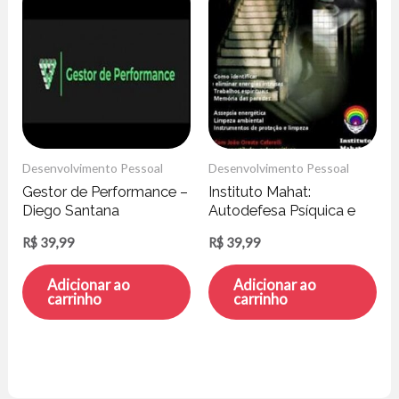
Desenvolvimento Pessoal
Desenvolvimento Pessoal
Gestor de Performance –
Instituto Mahat:
Diego Santana
Autodefesa Psíquica e
Energética – João
R$
39,99
R$
39,99
Cafarelli
Adicionar ao
Adicionar ao
carrinho
carrinho