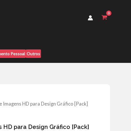
HD
para
Design
Gráfico
[Pack]
quantidade
ento Pessoal
Outros
e Imagens HD para Design Gráfico [Pack]
 HD para Design Gráfico [Pack]