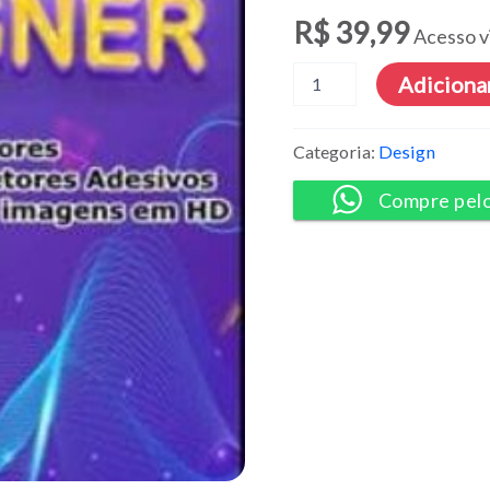
R$
39,99
Acesso v
Vetores
Adicionar
e
Imagens
HD
Categoria:
Design
para
Design
Compre pel
Gráfico
[Pack]
quantidade