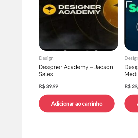
Design
Desig
Designer Academy – Jadson
Desig
Sales
Media
R$
39,99
R$
39
Adicionar ao carrinho