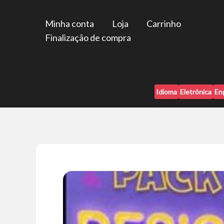
Ir
para
Minha conta
Loja
Carrinho
o
Finalização de compra
conteúdo
Idioma
Eletrônica
En