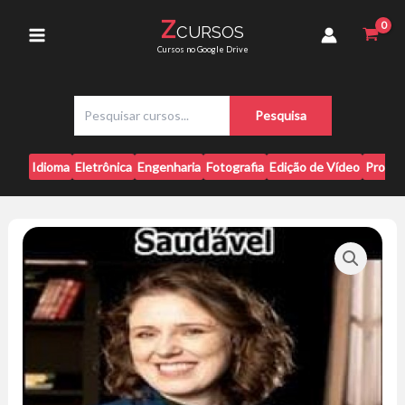
Ir
Sexualidade
Z
CURSOS
para
Saudável
Main
Cursos no Google Drive
-
o
Vanessa
conteúdo
Menu
Cesnik
P
quantidade
Pesquisa
e
s
q
Idioma
Eletrônica
Engenharia
Fotografia
Edição de Vídeo
Progr
u
i
s
a
r