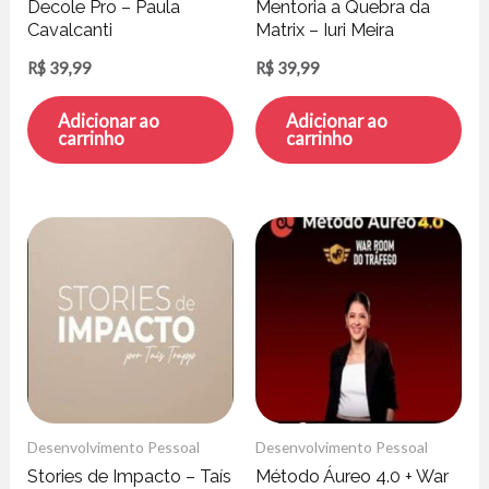
Decole Pro – Paula
Mentoria a Quebra da
Cavalcanti
Matrix – Iuri Meira
R$
39,99
R$
39,99
Adicionar ao
Adicionar ao
carrinho
carrinho
Desenvolvimento Pessoal
Desenvolvimento Pessoal
Stories de Impacto – Taís
Método Áureo 4.0 + War