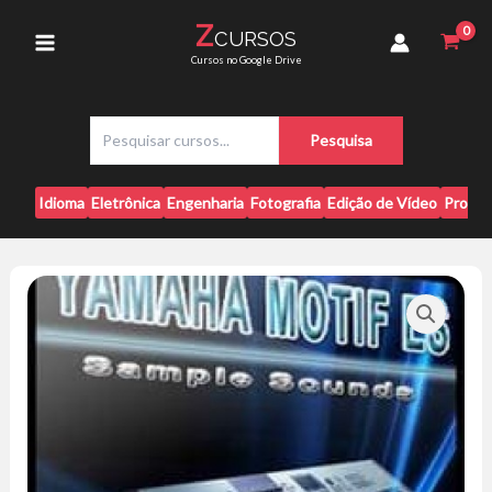
Ir
Kontakt
Z
CURSOS
para
[Pack]
Main
Cursos no Google Drive
quantidade
o
conteúdo
Menu
P
Pesquisa
e
s
q
Idioma
Eletrônica
Engenharia
Fotografia
Edição de Vídeo
Progr
u
i
s
a
r