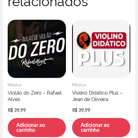
relacionados
Música
Música
Violão do Zero – Rafael
Violino Didático Plus –
Alves
Jean de Oliveira
R$
39,99
R$
39,99
Adicionar ao
Adicionar ao
carrinho
carrinho