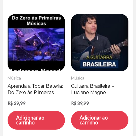
Música
Música
Aprenda a Tocar Bateria:
Guitarra Brasileira –
Do Zero às Primeiras
Luciano Magno
Músicas – Anderson
R$
39,99
R$
39,99
Macedo
Adicionar ao
Adicionar ao
carrinho
carrinho