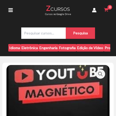
Ir
Peter
Z
CURSOS
para
Jordan
Main
Cursos no Google Drive
quantidade
o
conteúdo
Menu
P
Pesquisa
e
s
q
Idioma
Eletrônica
Engenharia
Fotografia
Edição de Vídeo
Progr
u
i
s
a
r