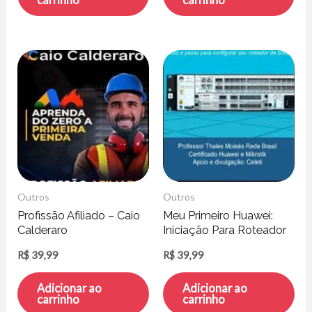
Outros
Outros
Profissão Afiliado – Caio
Meu Primeiro Huawei:
Calderaro
Iniciação Para Roteador
de Borda – Thales
R$
39,99
R$
39,99
Moisés
Adicionar ao
Adicionar ao
carrinho
carrinho