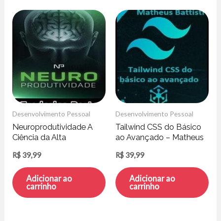
Desenvolvimento Pessoal
Desenvolvimento Pessoal
Neuroprodutividade A
Tailwind CSS do Básico
Ciência da Alta
ao Avançado – Matheus
Performance – Frederico
Battisti
R$
39,99
R$
39,99
Porto
Adicionar ao
Adicionar ao
carrinho
carrinho