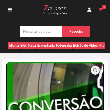
Ir
-
Z
CURSOS
para
Tiago
Main
Cursos no Google Drive
Tessmann
o
quantidade
conteúdo
Menu
P
Pesquisa
e
s
q
Idioma
Eletrônica
Engenharia
Fotografia
Edição de Vídeo
Progr
u
i
s
a
r