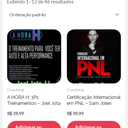
Exibindo 1–12 de 46 resultados
Coaching
Coaching
A HORA H: 3Ps
Certificação Internacional
Treinamentos – Joel Jota
em PNL – Sam Jolen
JJ
R$
39,99
R$
39,99
Adicionar ao
Adicionar ao