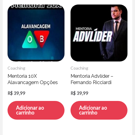
Coaching
Coaching
Mentoria 10X
Mentoria Advlíder –
Alavancagem Opções
Fernando Ricciardi
Binárias – Patrick Ferreira
R$
39,99
R$
39,99
Adicionar ao
Adicionar ao
carrinho
carrinho