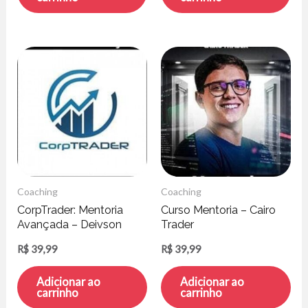
Coaching
Coaching
CorpTrader: Mentoria
Curso Mentoria – Cairo
Avançada – Deivson
Trader
Pimentel
R$
39,99
R$
39,99
Adicionar ao
Adicionar ao
carrinho
carrinho