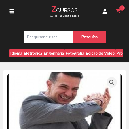
Ir
-
Z
CURSOS
para
Roberto
Main
Cursos no Google Drive
Navarro
o
quantidade
conteúdo
Menu
P
Pesquisa
e
s
q
Idioma
Eletrônica
Engenharia
Fotografia
Edição de Vídeo
Progr
u
i
s
a
r