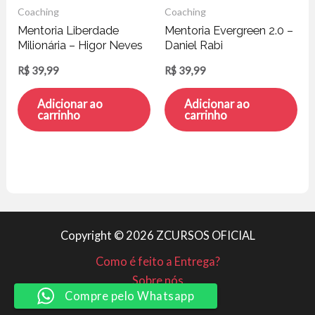
Coaching
Coaching
Mentoria Liberdade
Mentoria Evergreen 2.0 –
Milionária – Higor Neves
Daniel Rabi
R$
39,99
R$
39,99
Adicionar ao
Adicionar ao
carrinho
carrinho
Copyright © 2026 ZCURSOS OFICIAL
Como é feito a Entrega?
Sobre nós
Compre pelo Whatsapp
Minha conta