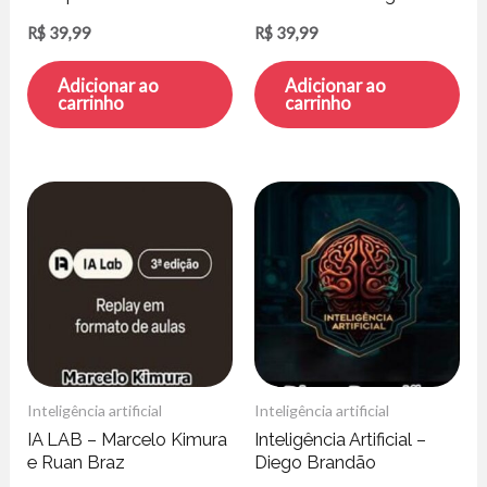
Inteligência Artificial –
Science Academy
R$
39,99
R$
39,99
Yassine Rochd
Adicionar ao
Adicionar ao
carrinho
carrinho
Inteligência artificial
Inteligência artificial
IA LAB – Marcelo Kimura
Inteligência Artificial –
e Ruan Braz
Diego Brandão