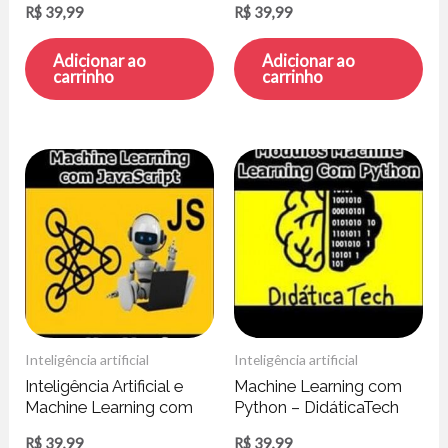
R$
39,99
R$
39,99
Adicionar ao
Adicionar ao
carrinho
carrinho
Inteligência artificial
Inteligência artificial
Inteligência Artificial e
Machine Learning com
Machine Learning com
Python – DidáticaTech
JavaScript – Ben-Hur
R$
39,99
R$
39,99