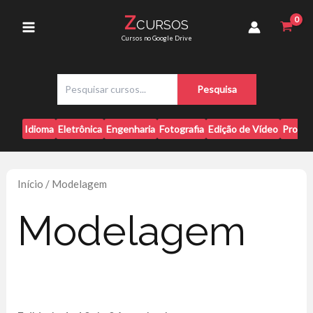
Ir
Z
CURSOS
para
Main
Cursos no Google Drive
o
conteúdo
Menu
P
Pesquisa
e
s
q
Idioma
Eletrônica
Engenharia
Fotografia
Edição de Vídeo
Progr
u
i
s
a
Início
/ Modelagem
r
Modelagem