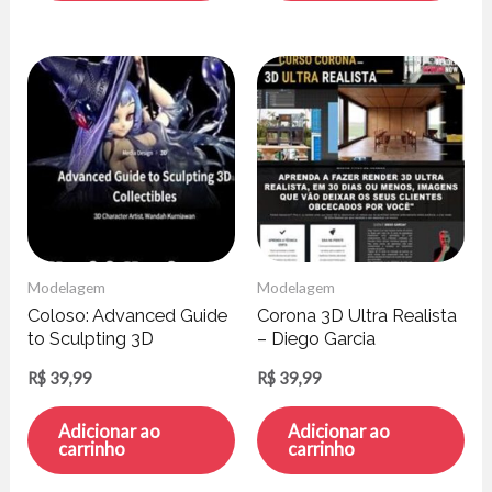
Modelagem
Modelagem
Coloso: Advanced Guide
Corona 3D Ultra Realista
to Sculpting 3D
– Diego Garcia
Collectibles – Wandah
R$
39,99
R$
39,99
Kurniawan
Adicionar ao
Adicionar ao
carrinho
carrinho