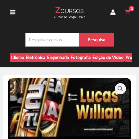
Ir
-
Z
CURSOS
para
Lucas
Main
Cursos no Google Drive
Willian
o
quantidade
conteúdo
Menu
P
Pesquisa
e
s
q
Idioma
Eletrônica
Engenharia
Fotografia
Edição de Vídeo
Progr
u
i
s
a
r