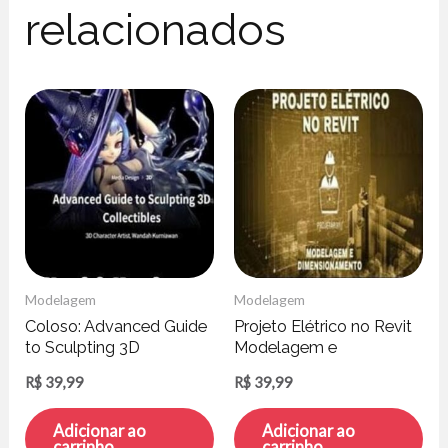
relacionados
Modelagem
Modelagem
Coloso: Advanced Guide
Projeto Elétrico no Revit
to Sculpting 3D
Modelagem e
Collectibles – Wandah
Dimensionamento –
R$
39,99
R$
39,99
Kurniawan
Willian Alves de Oliveira
Adicionar ao
Adicionar ao
carrinho
carrinho