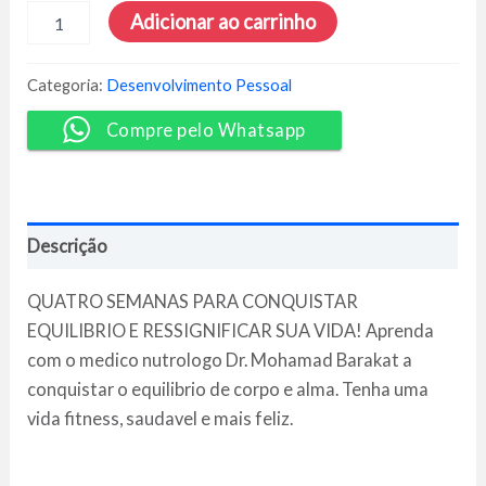
4
Adicionar ao carrinho
Semanas
Para
Conquistar
Categoria:
Desenvolvimento Pessoal
o
Equilíbrio
Compre pelo Whatsapp
e
Ressignificar
a
Sua
Vida
Descrição
-
Dr.
Barakat
QUATRO SEMANAS PARA CONQUISTAR
quantidade
EQUILIBRIO E RESSIGNIFICAR SUA VIDA! Aprenda
com o medico nutrologo Dr. Mohamad Barakat a
conquistar o equilibrio de corpo e alma. Tenha uma
vida fitness, saudavel e mais feliz.