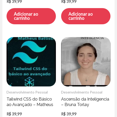
R$
39,99
R$
39,99
Adicionar ao
Adicionar ao
carrinho
carrinho
Desenvolvimento Pessoal
Desenvolvimento Pessoal
Tailwind CSS do Básico
Ascensão da Inteligencia
ao Avançado – Matheus
– Bruna Torlay
Battisti
R$
39,99
R$
39,99