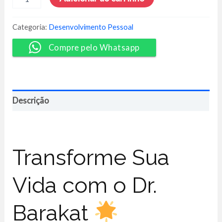
Semanas
para
Conquistar
Categoria:
Desenvolvimento Pessoal
o
Equilíbrio
Compre pelo Whatsapp
e
Ressignificar
a
Vida
-
Descrição
Dr.
Barakat
quantidade
Transforme Sua
Vida com o Dr.
Barakat