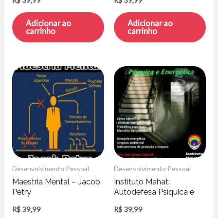
Adicionar ao
Adicionar ao
carrinho
carrinho
Desenvolvimento Pessoal
Desenvolvimento Pessoal
Maestria Mental – Jacob
Instituto Mahat:
Petry
Autodefesa Psíquica e
Energética – João
R$
39,99
R$
39,99
Cafarelli