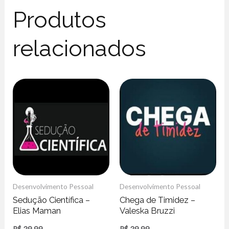
Produtos
relacionados
Desenvolvimento Pessoal
Desenvolvimento Pessoal
Sedução Cientí­fica –
Chega de Timidez –
Elias Maman
Valeska Bruzzi
R$
39,99
R$
39,99