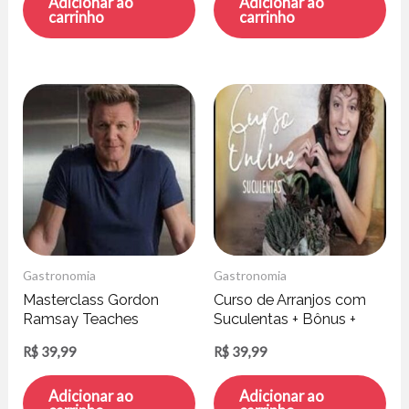
Adicionar ao
Adicionar ao
carrinho
carrinho
Gastronomia
Gastronomia
Masterclass Gordon
Curso de Arranjos com
Ramsay Teaches
Suculentas + Bônus +
Cooking 1
Jogo da Suculenta –
R$
39,99
R$
39,99
Carol Costa
Adicionar ao
Adicionar ao