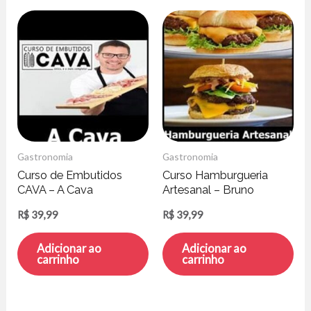
Gastronomia
Gastronomia
Curso de Embutidos
Curso Hamburgueria
CAVA – A Cava
Artesanal – Bruno
Salomão
R$
39,99
R$
39,99
Adicionar ao
Adicionar ao
carrinho
carrinho