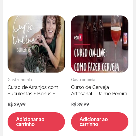
Gastronomia
Gastronomia
Curso de Arranjos com
Curso de Cerveja
Suculentas + Bônus +
Artesanal – Jaime Pereira
Jogo da Suculenta –
Filho
R$
39,99
R$
39,99
Carol Costa
Adicionar ao
Adicionar ao
carrinho
carrinho