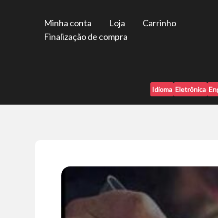
Ir
para
Minha conta
Loja
Carrinho
o
Finalização de compra
conteúdo
Idioma
Eletrônica
En