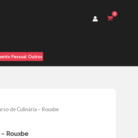
-
Rouxbe
quantidade
ento Pessoal
Outros
urso de Culinária – Rouxbe
a – Rouxbe