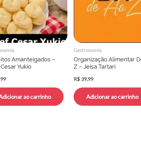
onomia
Gastronomia
oitos Amanteigados –
Organização Alimentar D
 Cesar Yukio
Z – Jeisa Tartari
,99
R$
39,99
Adicionar ao carrinho
Adicionar ao carrinho