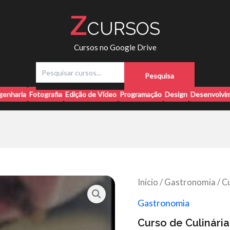
Z
CURSOS
Cursos no Google Drive
P
Pesquisa
e
s
genharia
Fotografia
Edição de Vídeo
Programação
Design
Desenvolvim
q
u
i
s
a
r
Início
/
Gastronomia
/ C
Gastronomia
Curso de Culinári