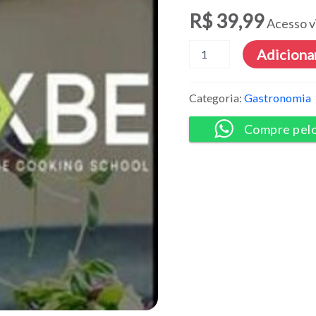
R$
39,99
Acesso v
Curso
Adicionar
de
Culinária
-
Categoria:
Gastronomia
Rouxbe
quantidade
Compre pel