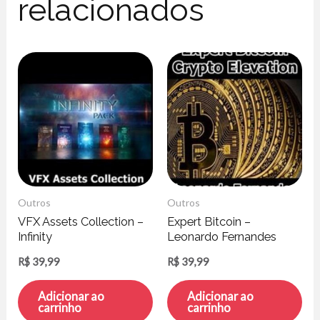
relacionados
Outros
Outros
VFX Assets Collection –
Expert Bitcoin –
Infinity
Leonardo Fernandes
R$
39,99
R$
39,99
Adicionar ao
Adicionar ao
carrinho
carrinho