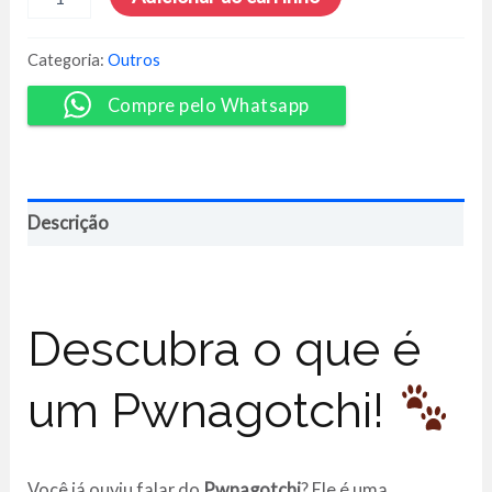
a
Montar
e
Categoria:
Outros
a
Configurar
Compre pelo Whatsapp
um
Pwnagotchi
do
Zero
-
Descrição
Demetrius
Mitry
quantidade
Descubra o que é
um Pwnagotchi!
Você já ouviu falar do
Pwnagotchi
? Ele é uma