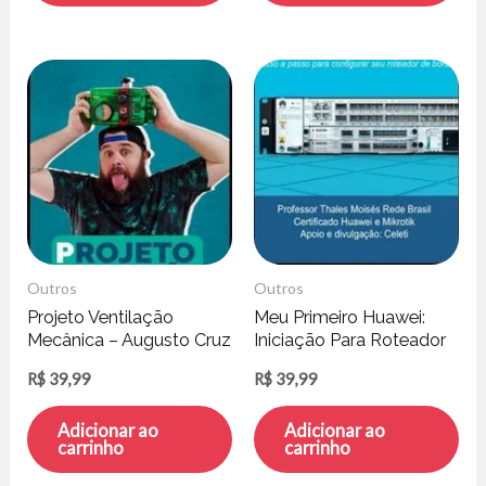
Outros
Outros
Projeto Ventilação
Meu Primeiro Huawei:
Mecânica – Augusto Cruz
Iniciação Para Roteador
de Borda – Thales
R$
39,99
R$
39,99
Moisés
Adicionar ao
Adicionar ao
carrinho
carrinho